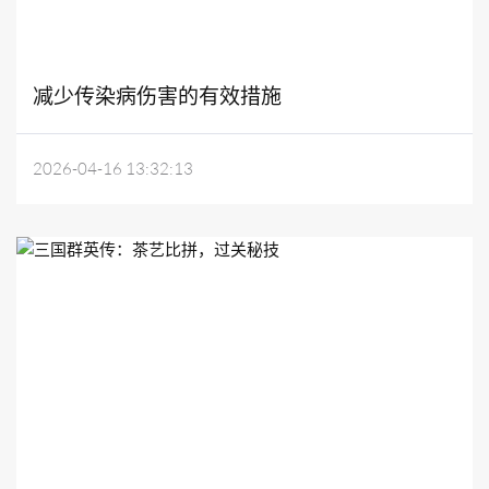
减少传染病伤害的有效措施
2026-04-16 13:32:13