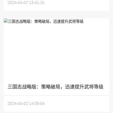
2026-04-07 13:41:26
三国志战略版：策略破局，迅速提升武将等级
2026-04-02 14:05:04