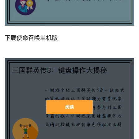
下载使命召唤单机版
阅读