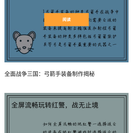
阅读
全面战争三国：弓箭手装备制作揭秘