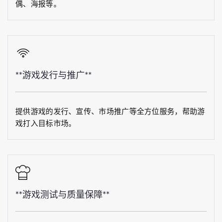
偶、海报等。
**游戏发行与推广**
提供游戏的发行、宣传、市场推广等全方位服务，帮助游
戏打入目标市场。
**游戏测试与质量保障**