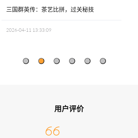
三国群英传：茶艺比拼，过关秘技
2026-04-11 13:33:09
用户评价